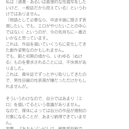
私は「過激・あるいは直接的な性描写をした
いけど、一般誌だから控えている」というわ
けではありません。
「物語として必要なら、中途半端に隠さず表
現したい。でも、エロがやりたいことの中心
ではない」というのが、今の気持ちに一番近
いかなと思っています。
これは、作品を描いていくうちに変化してき
た創作姿勢なのかもしれません。
でも、割と初期の頃から、いわゆる「ぬけ
る」ものを要求されることには、不快感があ
りました。
これは、青年誌でずっとやり取りしてきたの
で、男性目線の性表現が嫌だっただけかもし
れませんが。
そういうわけなので、自分ではあまり「エ
ロ」を描いてるという意識がありません。
なので、媒体によっては自分の作品が規制の
対象になることが、あまり納得できていませ
ん。
実際、『あおとゾンビ』は、編集部判断で、