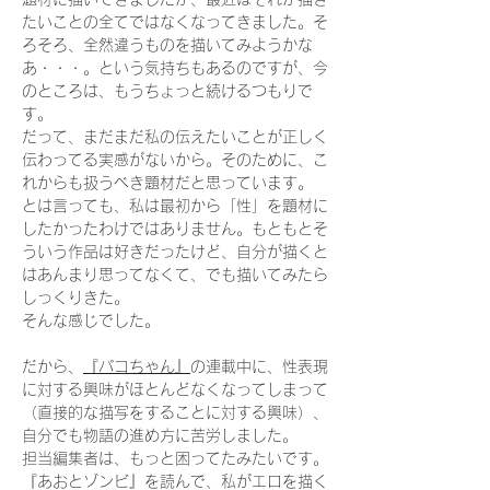
たいことの全てではなくなってきました。そ
ろそろ、全然違うものを描いてみようかな
あ・・・。という気持ちもあるのですが、今
のところは、もうちょっと続けるつもりで
す。
だって、まだまだ私の伝えたいことが正しく
伝わってる実感がないから。そのために、こ
れからも扱うべき題材だと思っています。
とは言っても、私は最初から「性」を題材に
したかったわけではありません。もともとそ
ういう作品は好きだったけど、自分が描くと
はあんまり思ってなくて、でも描いてみたら
しっくりきた。
そんな感じでした。
だから、
『パコちゃん』
の連載中に、性表現
に対する興味がほとんどなくなってしまって
（直接的な描写をすることに対する興味）、
自分でも物語の進め方に苦労しました。
担当編集者は、もっと困ってたみたいです。
『あおとゾンビ』を読んで、私がエロを描く