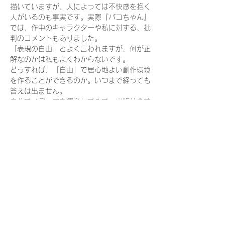
描いていますが、人によっては不快感を抱く
人がいるのも事実です。実際『パコちゃん』
では、作中のキャラクターや私に対する、批
判のコメントもありました。
「表現の自由」とよく言われますが、何が正
解なのかは私もよくわからないです。
どうすれば、「自由」で居心地よい創作環境
を作ることができるのか。いつまで経っても
答えは出ません。
自分でメディアを運営してみて、出版社の苦
労もわかります。
でも、私の経験から言うと
「性的なものや精神的に不安定な人を扱った
作品は、規制を受けて当然であると思う人が
多い。」
「女性作家がそういった題材を扱った場合、
攻撃や批判の対象になりやすい。」「こうい
う題材の作品は、作中人物と作家個人の人格
を結び付けて語ってよい。」
という意識が、作り手・受け手のどちらに