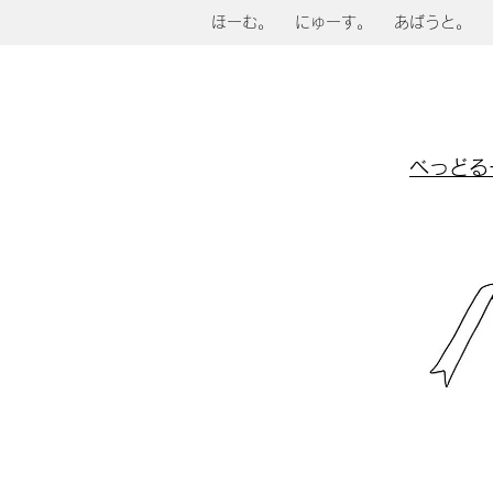
ほーむ。
にゅーす。
あばうと。
べっどるーむ。