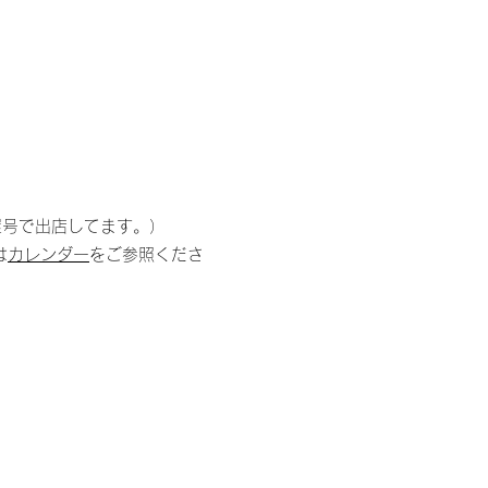
屋号で出店してます。）
は
カレンダー
をご参照くださ