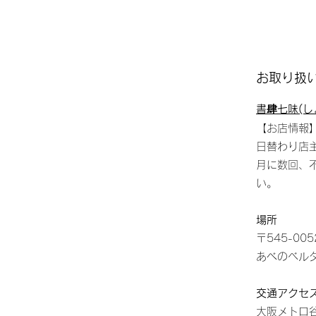
お取り扱
書肆七味(し
【お店情報
日替わり店
​月に数回
い。
場所
〒545-00
あべのベル
交通アクセ
大阪メトロ