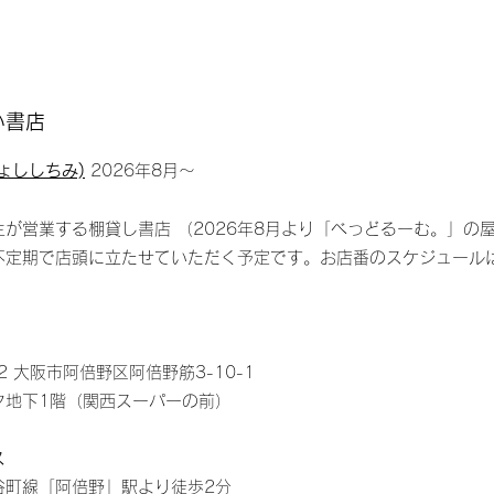
い書店
ょししちみ)
2026年8月〜
】
主が営業する棚貸し書店
（2026年8月より「べっどるーむ。」の
、不定期で店頭に立たせていただく予定です。お店番のスケジュール
52 大阪市阿倍野区阿倍野筋3-10-1
タ地下1階（関西スーパーの前）
ス
谷町線「阿倍野」駅より徒歩2分