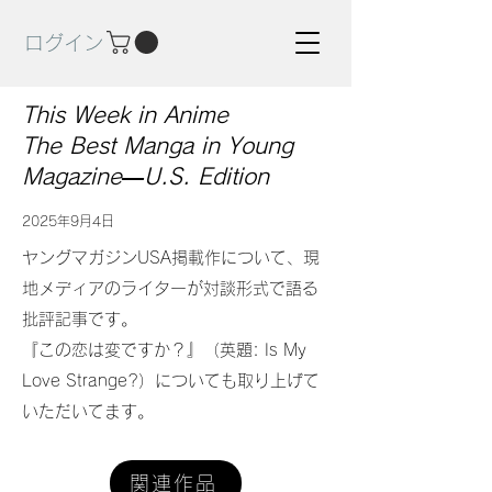
ログイン
This Week in Anime
The Best Manga in Young
Magazine—U.S. Edition
2025年9月4日
ヤングマガジンUSA掲載作について、現
地メディアのライターが対談形式で語る
批評記事です。
『この恋は変ですか？』（英題: Is My
Love Strange?）についても取り上げて
いただいてます。
関連作品