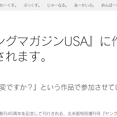
わーくす。
ぶっくす。
じゃーなる。
あーかいぶ。
めんばー
ングマガジンUSA』に
されます。
変ですか？』という作品で参加させて
創刊45周年を記念して刊行される、北米版特別増刊号『ヤン