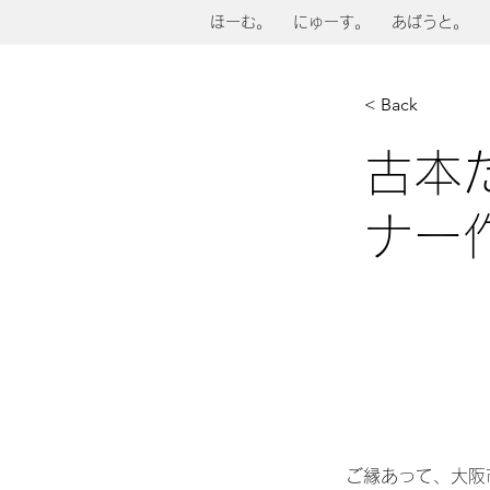
ほーむ。
にゅーす。
あばうと。
< Back
古本
ナー
ご縁あって、大阪