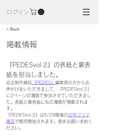
ログイン
< Back
掲載情報
『PEDESvol.2』の表紙と裏表
紙を担当しました。
自主制作雑誌
『PEDES』
編集部の方からお
声がけをいただきまして、『PEDESvol.2』
に2ページの漫画で参加させていただきまし
た。表紙と裏表紙に私の漫画が掲載されま
す。
『PEDESvol.2』は5/29開催の
文学フリマ
東京
で販売開始されます。是非お買い求めく
ださい。