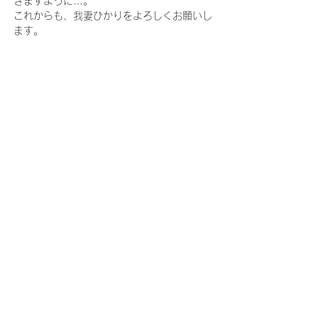
きますように…。 
これからも、我妻ひかりをよろしくお願いし
ます。
Previous
Next
このサイトに掲載している全ての作品や文章の無断転載
を禁じます。