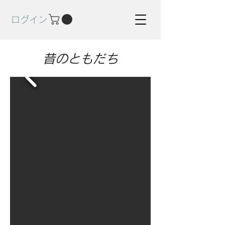
ログイン
昔のともだち