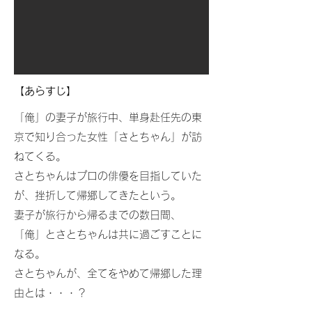
【あらすじ】
「俺」の妻子が旅行中、単身赴任先の東
京で知り合った女性「さとちゃん」が訪
ねてくる。
さとちゃんはプロの俳優を目指していた
が、挫折して帰郷してきたという。
妻子が旅行から帰るまでの数日間、
「俺」とさとちゃんは共に過ごすことに
なる。
さとちゃんが、全てをやめて帰郷した理
由とは・・・？