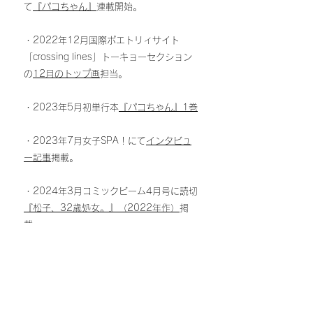
て
『パコちゃん』​
連載開始
。
・2022年12月国際ポエトリィサイト
「crossing lines
」トーキョーセクション
の
12月のトップ画
担当。
​・2023年5月初単行本
『パコちゃん』1巻
・2023年7月
女子SPA！にて
インタビュ
ー記事
掲載。
・2024年3月コミックビーム4月号に読切
『松子、32歳処女。』（2022年作）
掲
載。
・2024年5月
『パコちゃん』2巻
​・2024年12月
『パコちゃん』3巻