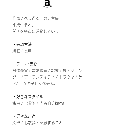
作家 / べっどるーむ。主宰
平成生まれ。
関西を拠点に活動しています。
・表現方法
漫画 /
文章
・テーマ/関心
身体感覚 / 言語感覚 / 記憶 / 夢 / ジェン
ダー / アイデンティティ / トラウマ / ケ
ア/ 「女の子」文化研究。
・好きなスタイル
余白 / 比喩的 / 内省的 / kawaii
・好きなこと
文筆 / お散歩 / 記録すること