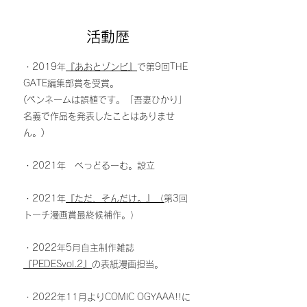
​活動歴​
・2019年
『あおとゾンビ』
で第9回THE
GATE編集部賞を受賞。
(ペンネームは誤植です。「吾妻ひかり」
名義で作品を発表したことはありませ
ん。)
・2021年 べっどるーむ。設立
・
2021年
『ただ、そんだけ。』（
第3回
トーチ漫画賞最終候補作。）
・2022年5月自主制作雑誌
『PEDESvol.2』
の表紙漫画担当。
・2022年11月よりCOMIC OGYAAA!!
に